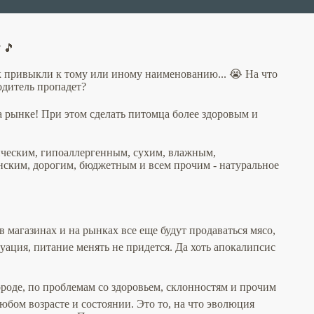
 🎵
к привыкли к тому или иному наименованию... 😭 На что
одитель пропадет?
а рынке! При этом сделать питомца более здоровым и
ическим, гипоаллергенным, сухим, влажным,
нским, дорогим, бюджетным и всем прочим - натуральное
 в магазинах и на рынках все еще будут продаваться мясо,
туация, питание менять не придется. Да хоть апокалипсис
ороде, по проблемам со здоровьем, склонностям и прочим
юбом возрасте и состоянии. Это то, на что эволюция