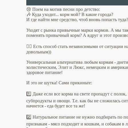
😢 Поем на мотив песни про детство:
🎶 Куда уходит... корм мой? В какие города?
И где найти мне средство, чтоб вновь попасть туда?
Уходят с рынка привычные марки кормов. А мы та
поменять привычный корм? А вдруг и этот произв
✌🏻 Есть способ стать независимыми от ситуации н
довольным))
Универсальная альтернатива любым кормам - диет
холистическим, Элит и Люкс, немецким и америка
здоровое питание!
И это не шутка! Сами прикиньте:
1️⃣ Даже если все корма на свете пропадут с полок,
субпродукты и овощи. Т.е. как бы не сложилась си
начнется - еда будет все та же!
2️⃣ Натуральное питание не нужно подбирать по п
признакам - мясо подходит и кошкам, и собакам в л