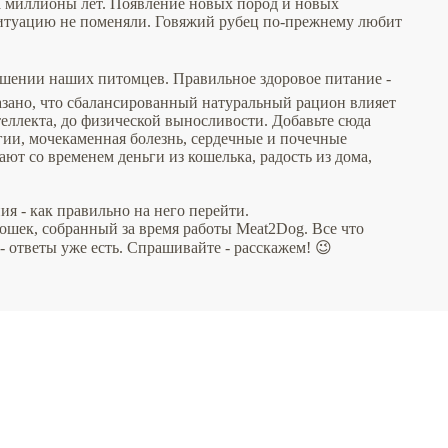
 миллионы лет. Появление новых пород и новых
 ситуацию не поменяли. Говяжий рубец по-прежнему любит
ношении наших питомцев. Правильное здоровое питание -
азано, что сбалансированный натуральный рацион влияет
еллекта, до физической выносливости. Добавьте сюда
гии, мочекаменная болезнь, сердечные и почечные
ют со временем деньги из кошелька, радость из дома,
я - как правильно на него перейти.
кошек, собранный за время работы Meat2Dog. Все что
 - ответы уже есть. Спрашивайте - расскажем! 😉