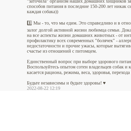
"заточила" организм наших домашних хищников за
способов питания в последние 150-200 лет никак
каждая собака))
3️⃣ Мы - то, что мы едим. Это справедливо и в от
залог долгой активной жизни любимца семьи. Док
на все аспекты жизни домашних животных - от инт
профилактику всех современных "болячек" - аллер
недостаточности и прочие ужасы, которые вытягива
счастье из отношений с питомцем.
Единственный вопрос при выборе здорового питани
Воспользуйтесь опытом сотен владельцев собак и 
касается рациона, режима, веса, здоровья, перехода
Будьте независимы и будьте здоровы! ♥️
2022-08-22 12:19