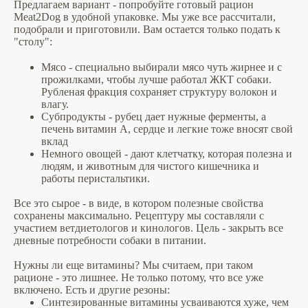
Предлагаем вариант - попробуйте готовый рацион
Meat2Dog в удобной упаковке. Мы уже все рассчитали,
подобрали и приготовили. Вам остается только подать к
"столу":
⠀
Мясо - специально выбирали мясо чуть жирнее и с
прожилками, чтобы лучше работал ЖКТ собаки.
Рубленая фракция сохраняет структуру волокон и
влагу.
Субпродукты - рубец дает нужные ферменты, а
печень витамин А, сердце и легкие тоже вносят свой
вклад
Немного овощей - дают клетчатку, которая полезна и
людям, и животным для чистого кишечника и
работы перистальтики.
Все это сырое - в виде, в котором полезные свойства
сохранены максимально. Рецептуру мы составляли с
участием ветдиетологов и кинологов. Цель - закрыть все
дневные потребности собаки в питании.
Нужны ли еще витамины? Мы считаем, при таком
рационе - это лишнее. Не только потому, что все уже
включено. Есть и другие резоны:
Синтезированные витамины усваиваются хуже, чем