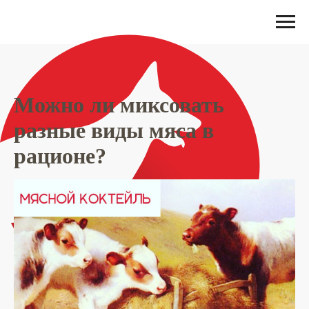
Можно ли миксовать
разные виды мяса в
рационе?