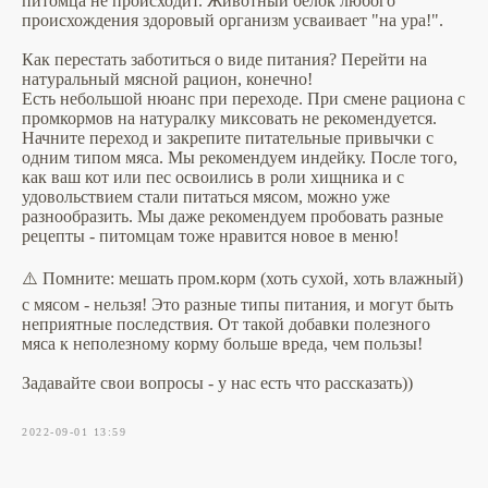
питомца не происходит. Животный белок любого
происхождения здоровый организм усваивает "на ура!".
Как перестать заботиться о виде питания? Перейти на
натуральный мясной рацион, конечно!
Есть небольшой нюанс при переходе. При смене рациона с
промкормов на натуралку миксовать не рекомендуется.
Начните переход и закрепите питательные привычки с
одним типом мяса. Мы рекомендуем индейку. После того,
как ваш кот или пес освоились в роли хищника и с
удовольствием стали питаться мясом, можно уже
разнообразить. Мы даже рекомендуем пробовать разные
рецепты - питомцам тоже нравится новое в меню!
⚠️ Помните: мешать пром.корм (хоть сухой, хоть влажный)
с мясом - нельзя! Это разные типы питания, и могут быть
неприятные последствия. От такой добавки полезного
мяса к неполезному корму больше вреда, чем пользы!
Задавайте свои вопросы - у нас есть что рассказать))
2022-09-01 13:59