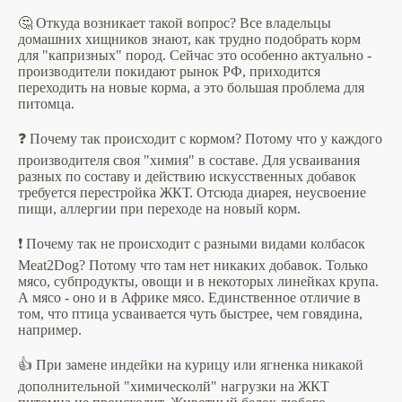
🤔 Откуда возникает такой вопрос? Все владельцы
домашних хищников знают, как трудно подобрать корм
для "капризных" пород. Сейчас это особенно актуально -
производители покидают рынок РФ, приходится
переходить на новые корма, а это большая проблема для
питомца.
❓ Почему так происходит с кормом? Потому что у каждого
производителя своя "химия" в составе. Для усваивания
разных по составу и действию искусственных добавок
требуется перестройка ЖКТ. Отсюда диарея, неусвоение
пищи, аллергии при переходе на новый корм.
❗️ Почему так не происходит с разными видами колбасок
Meat2Dog? Потому что там нет никаких добавок. Только
мясо, субпродукты, овощи и в некоторых линейках крупа.
А мясо - оно и в Африке мясо. Единственное отличие в
том, что птица усваивается чуть быстрее, чем говядина,
например.
👍 При замене индейки на курицу или ягненка никакой
дополнительной "химическолй" нагрузки на ЖКТ