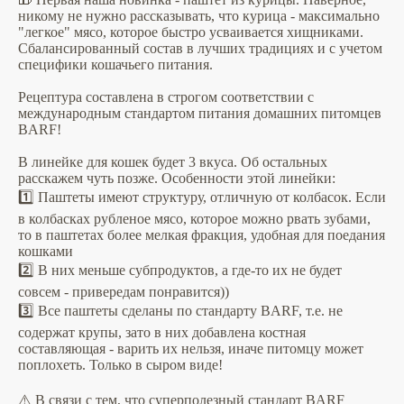
никому не нужно рассказывать, что курица - максимально
"легкое" мясо, которое быстро усваивается хищниками.
Сбалансированный состав в лучших традициях и с учетом
специфики кошачьего питания.
Рецептура составлена в строгом соответствии с
международным стандартом питания домашних питомцев
BARF!
В линейке для кошек будет 3 вкуса. Об остальных
расскажем чуть позже. Особенности этой линейки:
1️⃣ Паштеты имеют структуру, отличную от колбасок. Если
в колбасках рубленое мясо, которое можно рвать зубами,
то в паштетах более мелкая фракция, удобная для поедания
кошками
2️⃣ В них меньше субпродуктов, а где-то их не будет
совсем - привередам понравится))
3️⃣ Все паштеты сделаны по стандарту BARF, т.е. не
содержат крупы, зато в них добавлена костная
составляющая - варить их нельзя, иначе питомцу может
поплохеть. Только в сыром виде!
⚠️ В связи с тем, что суперполезный стандарт BARF