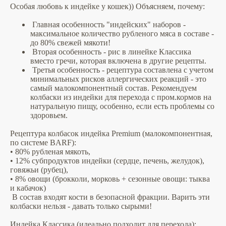
Особая любовь к индейке у кошек)) Объясняем, почему:
Главная особенность "индейских" наборов -
максимальное количество рубленого мяса в составе -
до 80% свежей мякоти!
Вторая особенность - рис в линейке Классика
вместо гречи, которая включена в другие рецепты.
Третья особенность - рецептура составлена с учетом
минимальных рисков аллергических реакций - это
самый малокомпонентный состав. Рекомендуем
колбаски из индейки для перехода с пром.кормов на
натуральную пищу, особенно, если есть проблемы со
здоровьем.
Рецептура колбасок индейка Premium (малокомпонентная,
по системе BARF):
• 80% рубленая мякоть,
• 12% субпродуктов индейки (сердце, печень, желудок),
говяжьи (рубец),
• 8% овощи (брокколи, морковь + сезонные овощи: тыква
и кабачок)
В состав входят кости в безопасной фракции. Варить эти
колбаски нельзя - давать только сырыми!
Индейка Классика (идеально подходит для перехода):