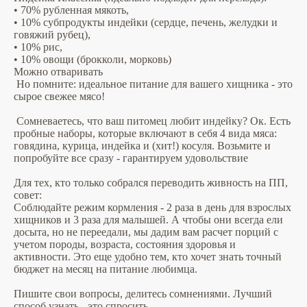
• 70% рубленная мякоть,
• 10% субпродукты индейки (сердце, печень, желудки и
говяжий рубец),
• 10% рис,
• 10% овощи (брокколи, морковь)
Можно отваривать
Но помните: идеальное питание для вашего хищника - это
сырое свежее мясо!
Сомневаетесь, что ваш питомец любит индейку? Ок. Есть
пробные наборы, которые включают в себя 4 вида мяса:
говядина, курица, индейка и (хит!) косуля. Возьмите и
попробуйте все сразу - гарантируем удовольствие
Для тех, кто только собрался переводить живность на ПП,
совет:
Соблюдайте режим кормления - 2 раза в день для взрослых
хищников и 3 раза для малышей. А чтобы они всегда ели
досыта, но не переедали, мы дадим вам расчет порций с
учетом породы, возраста, состояния здоровья и
активности. Это еще удобно тем, кто хочет знать точный
бюджет на месяц на питание любимца.
Пишите свои вопросы, делитесь сомнениями. Лучший
способ узнать - это спросить