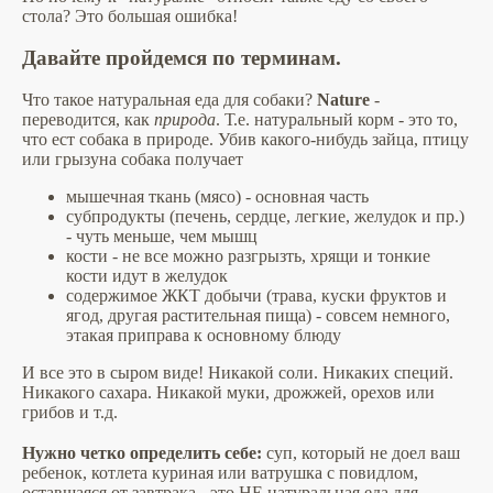
стола? Это большая ошибка!
Давайте пройдемся по терминам.
Что такое натуральная еда для собаки?
Nature
-
переводится, как
природа
. Т.е. натуральный корм - это то,
что ест собака в природе. Убив какого-нибудь зайца, птицу
или грызуна собака получает
мышечная ткань (мясо) - основная часть
субпродукты (печень, сердце, легкие, желудок и пр.)
- чуть меньше, чем мышц
кости - не все можно разгрызть, хрящи и тонкие
кости идут в желудок
содержимое ЖКТ добычи (трава, куски фруктов и
ягод, другая растительная пища) - совсем немного,
этакая приправа к основному блюду
И все это в сыром виде! Никакой соли. Никаких специй.
Никакого сахара. Никакой муки, дрожжей, орехов или
грибов и т.д.
⠀
Нужно четко определить себе:
суп, который не доел ваш
ребенок, котлета куриная или ватрушка с повидлом,
оставшаяся от завтрака - это НЕ натуральная еда для