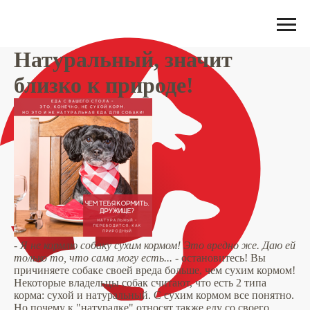
Натуральный, значит
близко к природе!
-
Я не кормлю собаку сухим кормом! Это вредно же. Даю ей
только то, что сама могу есть...
- остановитесь! Вы
причиняете собаке своей вреда больше, чем сухим кормом!
Некоторые владельцы собак считают, что есть 2 типа
корма: сухой и натуральный. С сухим кормом все понятно.
Но почему к "натуралке" относят также еду со своего