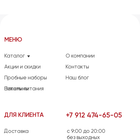
Партнеры
2021 — 2026 ©MEAT2DOG
Все права защищены
ИП Ковалёва Татьяна Андреевна ИНН 744719741970
ОГРН 321745600081880
Политика конфиденциальности
Договор оферты
Разработка сайта