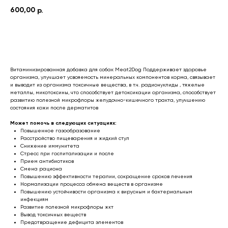
600,00
р.
ДОБАВИТЬ В КОРЗИНУ
Витаминизированная добавка для собак Meat2Dog Поддерживает здоровье
организма, улучшает усвояемость минеральных компонентов корма, связывает
и выводит из организма токсичные вещества, в т.ч. радионуклиды , тяжелые
металлы, микотоксины, что способствует детоксикации организма, способствует
развитию полезной микрофлоры желудочно-кишечного тракта, улучшению
состояния кожи после дерматитов
Может помочь в следующих ситуациях:
Повышенное газообразование
Расстройство пищеварения и жидкий стул
Снижение иммунитета
Стресс при госпитализации и после
Прием антибиотиков
Смена рациона
Повышению эффективности терапии, сокращение сроков лечения
Нормализации процесса обмена веществ в организме
Повышению устойчивости организма к вирусным и бактериальным
инфекциям
Развитие полезной микрофлоры жкт
Вывод токсичных веществ
Предотвращение дефицита элементов