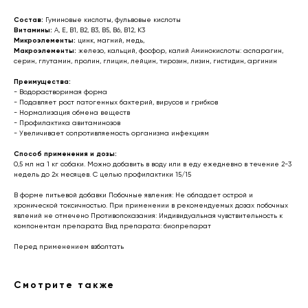
Состав:
Гуминовые кислоты, фульвовые кислоты
Витамины:
A, Е, B1, B2, В3, В5, B6, B12, K3
Микроэлементы:
цинк, магний, медь,
Макроэлементы:
железо, кальций, фосфор, калий Аминокислоты: аспарагин,
серин, глутамин, пролин, глицин, лейцин, тирозин, лизин, гистидин, аргинин
Преимущества:
- Водорастворимая форма
- Подавляет рост патогенных бактерий, вирусов и грибков
МЕНЮ
- Нормализация обмена веществ
- Профилактика авитаминозов
Каталог
О компании
- Увеличивает сопротивляемость организма инфекциям
Акции и скидки
Контакты
Способ применения и дозы:
0,5 мл на 1 кг собаки. Можно добавить в воду или в еду ежедневно в течение 2-3
Пробные наборы
Наш блог
недель до 2х месяцев. С целью профилактики 15/15
Пакеты питания
Витамины
В форме питьевой добавки Побочные явления: Не обладает острой и
хронической токсичностью. При применении в рекомендуемых дозах побочных
явлений не отмечено Противопоказания: Индивидуальная чувствительность к
ДЛЯ КЛИЕНТА
+7 912 474-65-05
компонентам препарата Вид препарата: биопрепарат
Перед применением взболтать
Доставка
с 9:00 до 20:00
без выходных
Способы оплаты
meat2dog.ru
Смотрите также
Расчет питания
Возврат