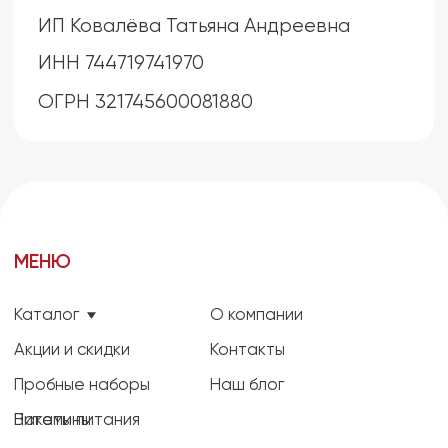
Доставка
с 9:00 до 20:00
без выходных
Способы оплаты
meat2dog.ru
Расчет питания
Возврат
Партнеры
2021 — 2026 ©MEAT2DOG
Все права защищены
ИП Ковалёва Татьяна Андреевна ИНН 744719741970
ОГРН 321745600081880
Политика конфиденциальности
Договор оферты
Разработка сайта